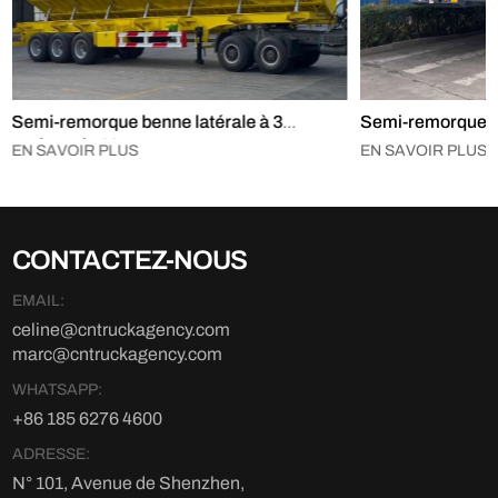
Semi-remorque benne latérale à 3
Semi-remorque be
essieux de 60 tonnes
tonnes
EN SAVOIR PLUS
EN SAVOIR PLUS
CONTACTEZ-NOUS
EMAIL:
celine@cntruckagency.com
marc@cntruckagency.com
WHATSAPP:
+86 185 6276 4600
ADRESSE:
N° 101, Avenue de Shenzhen,