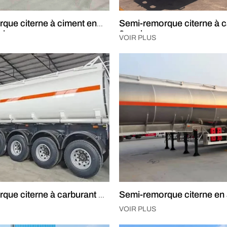
que citerne à ciment en
Semi-remorque citerne à c
ssieux
3 essieux
VOIR PLUS
que citerne à carburant à
Semi-remorque citerne en
VOIR PLUS