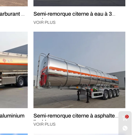
arburant à
Semi-remorque citerne à eau à 3
essieux
VOIR PLUS
 aluminium
Semi-remorque citerne à asphalte
0
liquide
VOIR PLUS