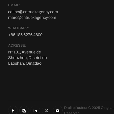
EMAIL:
celine@cntruckagency.com
marc@cntruckagency.com
WHATSAPP:
+86 185 6276 4600
ADRESSE:
N° 101, Avenue de
Shenzhen, District de
Laoshan, Qingdao
Droits d'auteur © 2025 Qingdao
Reserved.