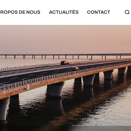
PROPOS DE NOUS
ACTUALITÉS
CONTACT
Semi-remorque
Machines de construction
Semi-remorque plateau
Bulldozer
Semi-remorque surbaissée
Chargeuse sur pneus
Semi-remorque cargo
Excavatrice
Semi-remorque benne
Rouleau compresseur
Semi-remorque citerne
Classes de moteurs
Semi-remorque porte-voitures
Camion minier
Semi-remorque à rideaux
Grue sur camion
Bande-annonce complète
Pompe à béton montée sur cami
Semi-remorque squelette