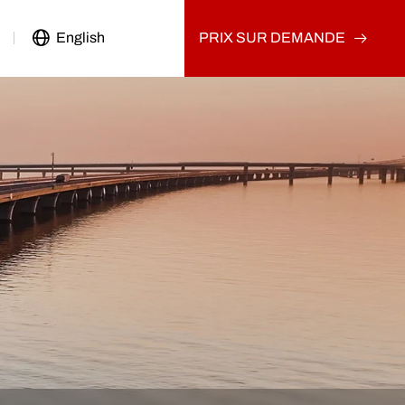
English
PRIX SUR DEMANDE
Véhicule Utilitaire
Camion d'occasion
Autre
Camion tracteur d'occasion
Camion-benne d'occasion
Camion cargo d'occasion
Autre
on