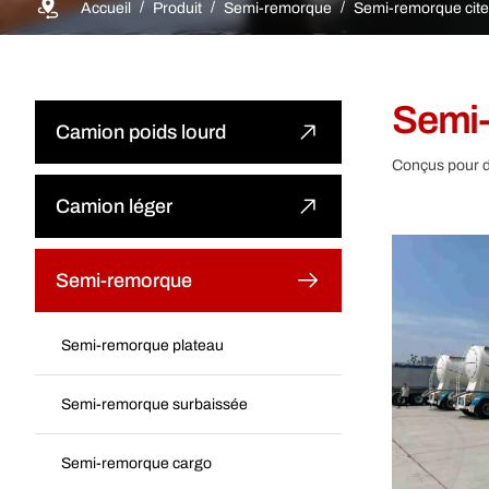
Accueil
Produit
Semi-remorque
Semi-remorque cit
Semi-
Camion poids lourd
Conçus pour du
Tombereau
Camion léger
Camion-benne tracteur
Camion-benne léger
Semi-remorque
Camion de marchandises
Camion léger
Semi-remorque plateau
Camion-citerne à eau
Camion léger spécial
Semi-remorque surbaissée
Camion malaxeur à béton
Semi-remorque cargo