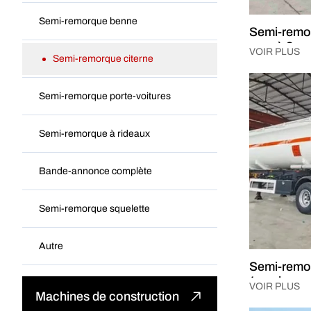
Camion-citerne à carburant
Semi-remorque benne
Semi-remor
Camion-grue monté
vrac à 3 e
VOIR PLUS
Semi-remorque citerne
Camion spécial
Semi-remorque porte-voitures
Semi-remorque à rideaux
Bande-annonce complète
Semi-remorque squelette
Autre
Semi-remor
4 essieux
VOIR PLUS
Machines de construction