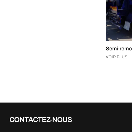
Semi-remor
sulfurique
VOIR PLUS
CONTACTEZ-NOUS