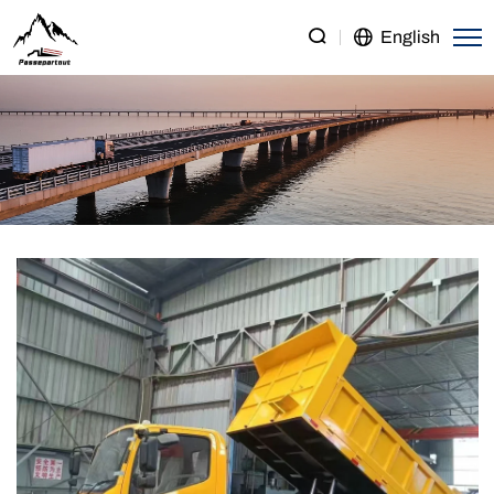
FAW
English
Tiger
VH
4×2
Light
Dump
Truck