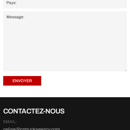
ENVOYER
CONTACTEZ-NOUS
EMAIL:
celine@cntruckagency.com