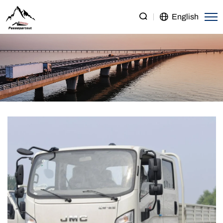
JMC
English
Carrying
Plus
4×2
Cargo
Truck