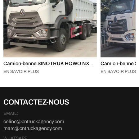
Camion-benne SINOTRUK HOWO NX
Camion-benne
(HAOHAN) 6×4
(HAOHAN) 8×4
EN SAVOIR PLUS
EN SAVOIR PLUS
CONTACTEZ-NOUS
EMAIL:
celine@cntruckagency.com
marc@cntruckagency.com
WHATSAPP: