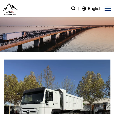
SINOTRUK
English
HOWO
6×4
Dump
Truck