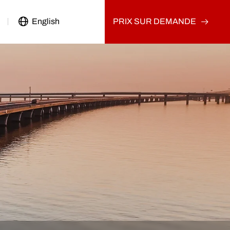
English
PRIX SUR DEMANDE
Véhicule Utilitaire
Camion d'occasion
Autre
Camion tracteur d'occasion
Camion-benne d'occasion
Camion cargo d'occasion
Autre
on