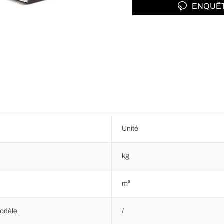
ENQUÊ
Unité
kg
m³
odèle
/