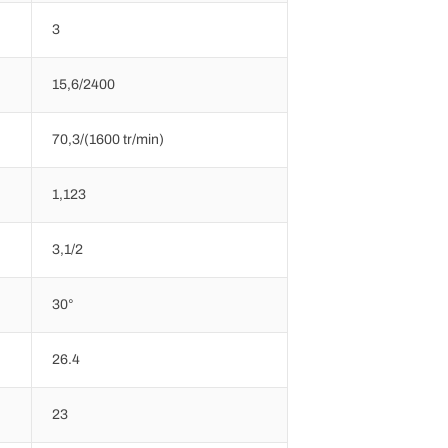
3
15,6/2400
70,3/(1600 tr/min)
1,123
3,1/2
30°
26.4
23