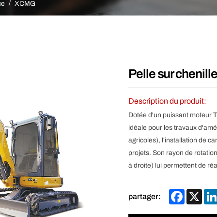
Autre
ce
XCMG
Pelle sur cheni
Description du produit:
Dotée d'un puissant moteur T
idéale pour les travaux d'am
agricoles), l'installation de c
projets. Son rayon de rotatio
à droite) lui permettent de ré
Facebook
X
partager: