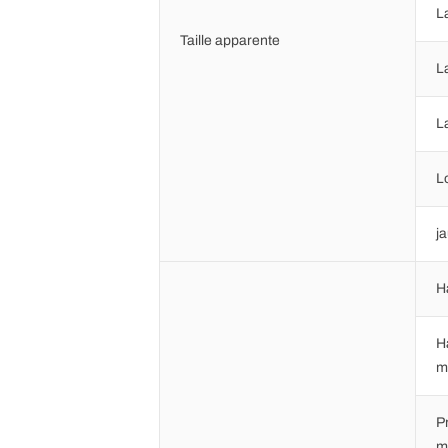
L
Taille apparente
L
L
L
j
H
H
m
P
m