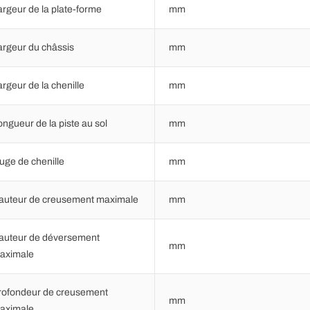
argeur de la plate-forme
mm
argeur du châssis
mm
argeur de la chenille
mm
ongueur de la piste au sol
mm
auge de chenille
mm
auteur de creusement maximale
mm
auteur de déversement
mm
aximale
rofondeur de creusement
mm
aximale