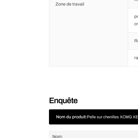
Zone de travail
p
c
R
r
Enquête
Nom du produit:
Pelle sur chenilles XCMG X