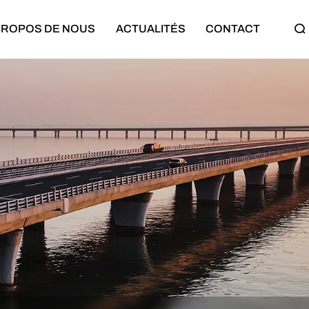
PROPOS DE NOUS
ACTUALITÉS
CONTACT
Semi-remorque
Machines de construction
Semi-remorque plateau
Bulldozer
Semi-remorque surbaissée
Chargeuse sur pneus
Semi-remorque cargo
Excavatrice
Semi-remorque benne
Rouleau compresseur
Semi-remorque citerne
Classes de moteurs
Semi-remorque porte-voitures
Camion minier
Semi-remorque à rideaux
Grue sur camion
Bande-annonce complète
Pompe à béton montée sur cami
Semi-remorque squelette