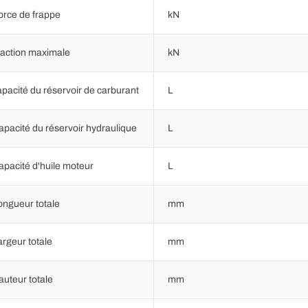
orce de frappe
kN
raction maximale
kN
apacité du réservoir de carburant
L
apacité du réservoir hydraulique
L
apacité d'huile moteur
L
ongueur totale
mm
argeur totale
mm
auteur totale
mm