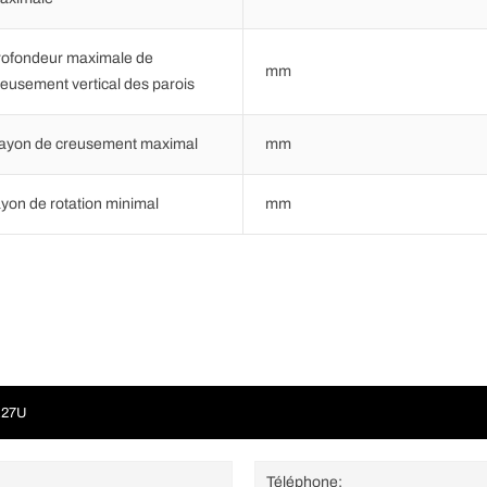
rofondeur maximale de
mm
reusement vertical des parois
ayon de creusement maximal
mm
ayon de rotation minimal
mm
E27U