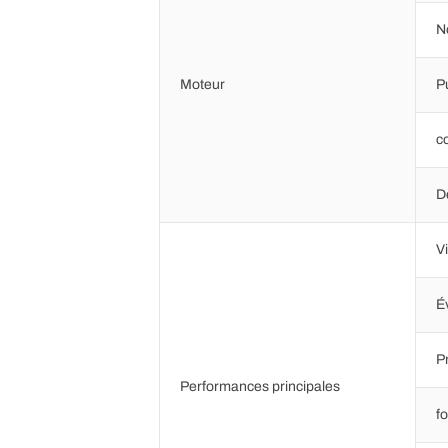
N
Moteur
P
c
D
V
É
P
Performances principales
f