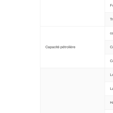
F
T
c
Capacité pétrolière
C
C
L
L
H