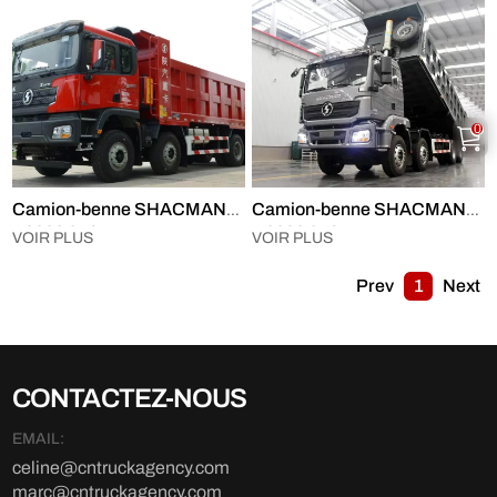
0
Camion-benne SHACMAN
Camion-benne SHACMAN
X3000 8×4
H3000 8×4
VOIR PLUS
VOIR PLUS
Prev
1
Next
CONTACTEZ-NOUS
EMAIL:
celine@cntruckagency.com
marc@cntruckagency.com