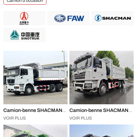
Camion d'occasion
Camion-benne SHACMAN
Camion-benne SHACMAN
F2000 6×4
F3000 6×4
VOIR PLUS
VOIR PLUS