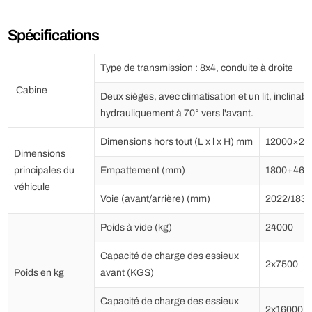
Spécifications
Type de transmission : 8x4, conduite à droite
Cabine
Deux sièges, avec climatisation et un lit, inclinabl
hydrauliquement à 70° vers l'avant.
Dimensions hors tout (L x l x H) mm
12000×25
Dimensions
principales du
Empattement (mm)
1800+460
véhicule
Voie (avant/arrière) (mm)
2022/1830
Poids à vide (kg)
24000
Capacité de charge des essieux
2x7500
Poids en kg
avant (KGS)
Capacité de charge des essieux
2x16000