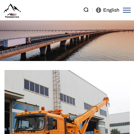
SHACMAN
English
F3000
8×4
Road
Wrecker
Truck