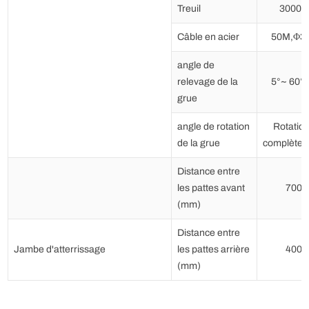
Treuil
3000 kg
Câble en acier
50M,Φ3
angle de
relevage de la
5°~ 60°
grue
angle de rotation
Rotatio
de la grue
complète 
Distance entre
les pattes avant
7000
(mm)
Distance entre
Jambe d'atterrissage
les pattes arrière
4000
(mm)