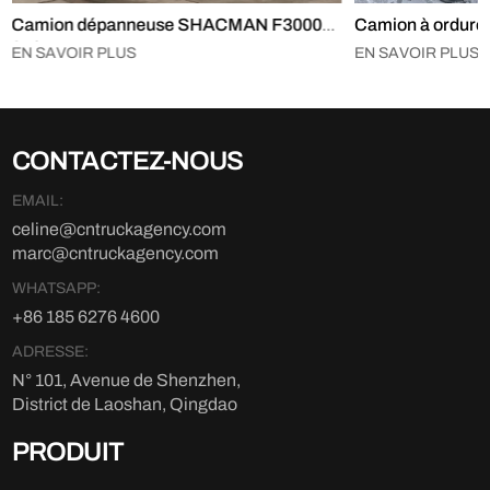
Camion dépanneuse SHACMAN F3000
Camion à ordur
6×4
EN SAVOIR PLUS
EN SAVOIR PLUS
CONTACTEZ-NOUS
EMAIL:
celine@cntruckagency.com
marc@cntruckagency.com
WHATSAPP:
+86 185 6276 4600
ADRESSE:
N° 101, Avenue de Shenzhen,
District de Laoshan, Qingdao
PRODUIT