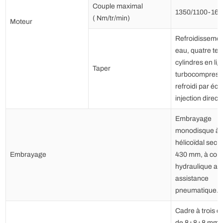
Couple maximal
1350/1100-160
( Nm/tr/min)
Moteur
Refroidissemen
eau, quatre tem
cylindres en lig
Taper
turbocompress
refroidi par éc
injection direct
Embrayage
monodisque à r
hélicoïdal sec,
Embrayage
430 mm, à co
hydraulique av
assistance
pneumatique.
Cadre à trois 
de 8+8+8 mm, 