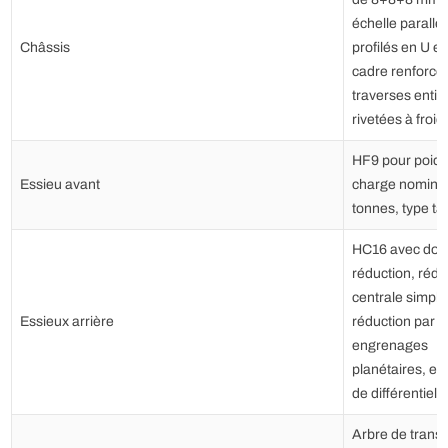
échelle parallèl
Châssis
profilés en U et
cadre renforcé,
traverses enti
rivetées à froid
HF9 pour poids
Essieu avant
charge nominal
tonnes, type t
HC16 avec dou
réduction, rédu
centrale simple
Essieux arrière
réduction par
engrenages
planétaires, et
de différentiel
Arbre de trans