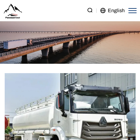
SINOTRUK
English
HOWO
NX
(HAOHAN)
8×4
Fuel
Tank
Truck