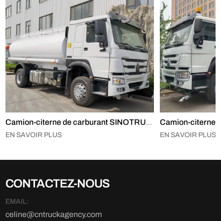
Camion-citerne de carburant SINOTRUK
Camion-citerne 
HOWO 4×2
HOWO 6×4
EN SAVOIR PLUS
EN SAVOIR PLUS
CONTACTEZ-NOUS
EMAIL:
celine@cntruckagency.com