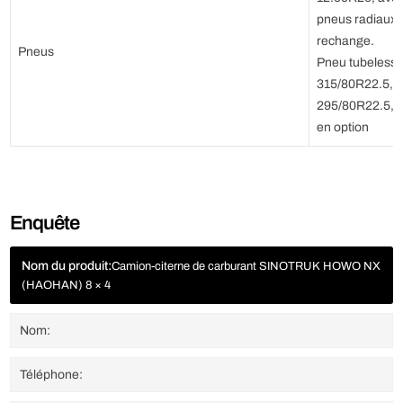
pneus radiaux 
rechange.
Pneus
Pneu tubeless
315/80R22.5,
295/80R22.5, 
en option
Enquête
Nom du produit:
Camion-citerne de carburant SINOTRUK HOWO NX
(HAOHAN) 8 × 4