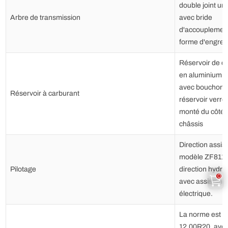
double joint uni
Arbre de transmission
avec bride
d'accouplemen
forme d'engre
Réservoir de c
en aluminium d
avec bouchon 
Réservoir à carburant
réservoir verrou
monté du côté d
châssis
Direction assis
modèle ZF8118
Pilotage
direction hydra
0
avec assistanc
électrique.
La norme est d
12.00R20, ave