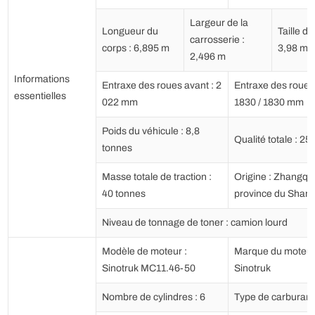
Largeur de la
Longueur du
Taille du
carrosserie :
corps : 6,895 m
3,98 mè
2,496 m
Informations
Entraxe des roues avant : 2
Entraxe des roues 
essentielles
022 mm
1830 / 1830 mm
Poids du véhicule : 8,8
Qualité totale : 25
tonnes
Masse totale de traction :
Origine : Zhangqiu
40 tonnes
province du Shan
Niveau de tonnage de toner : camion lourd
Modèle de moteur :
Marque du moteur
Sinotruk MC11.46-50
Sinotruk
Nombre de cylindres : 6
Type de carburant 