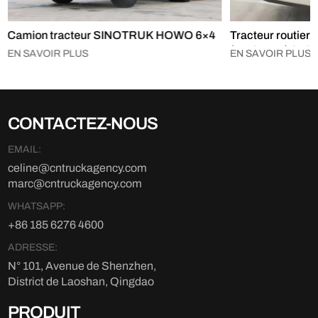
Camion tracteur SINOTRUK HOWO 6×4
Tracteur routi
(HAOHAN) 4×2
EN SAVOIR PLUS
EN SAVOIR PLUS
CONTACTEZ-NOUS
EMAIL:
celine@cntruckagency.com
marc@cntruckagency.com
WHATSAPP:
+86 185 6276 4600
ADRESSE:
N° 101, Avenue de Shenzhen,
District de Laoshan, Qingdao
PRODUIT