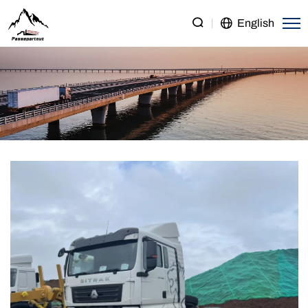
SINOTRUK
English
SITRAK
6×4
Tractor
Truck