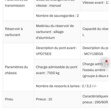
Vitesse avant : 12 
transmission
vitesse : manuel
Nombre de sauvegardes : 2
Matériau du réservoir de
Réservoir à
Capacité du réserv
carburant : alliage
carburant
L
d'aluminium
Description du pont avant :
Description du pon
VPD75ES
: MCY13BGS
0
Charge admissible
Paramètres du
Charge admissible du pont
l'essieu arrière : 
châssis
avant : 7000 kg
(groupe à deux es
Nombre de ressorts à lames : 2 / 3,2 /-/-
Caractéristiques 
Pneu
Pneus : 10
pneus : 295/80R2