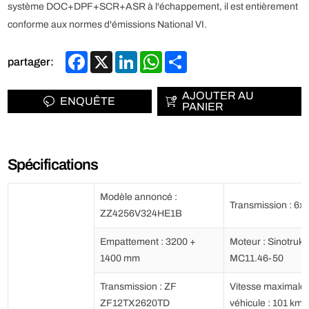
système DOC+DPF+SCR+ASR à l'échappement, il est entièrement
conforme aux normes d'émissions National VI.
Facebook
X
LinkedIn
WhatsApp
Share
partager:
AJOUTER AU
ENQUÊTE
PANIER
Spécifications
Modèle annoncé :
Transmission : 6x
ZZ4256V324HE1B
Empattement : 3200 +
Moteur : Sinotruk
1400 mm
MC11.46-50
Transmission : ZF
Vitesse maximale 
ZF12TX2620TD
véhicule : 101 km/