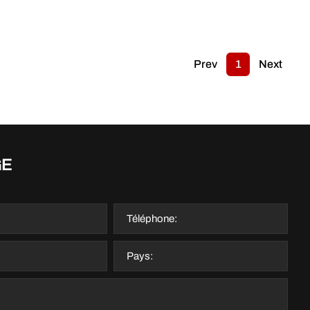
Prev
1
Next
GE