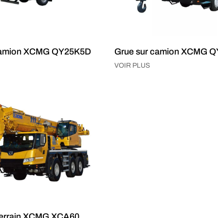
 camion XCMG QY25K5D
Grue sur camion XCMG 
VOIR PLUS
-terrain XCMG XCA60