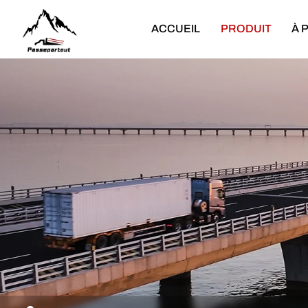
XCMG
ACCUEIL
PRODUIT
À 
Camion poids lourd
Camion léger
Tombereau
Camion-benne léger
Camion-benne tracteur
Camion léger
Camion de marchandises
Camion léger spécial
Camion-citerne à eau
Camion malaxeur à béton
Camion-citerne à carburant
Camion-grue monté
Camion spécial