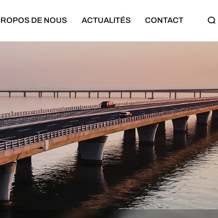
PROPOS DE NOUS
ACTUALITÉS
CONTACT
Semi-remorque
Machines de construction
Semi-remorque plateau
Bulldozer
Semi-remorque surbaissée
Chargeuse sur pneus
Semi-remorque cargo
Excavatrice
Semi-remorque benne
Rouleau compresseur
Semi-remorque citerne
Classes de moteurs
Semi-remorque porte-voitures
Camion minier
Semi-remorque à rideaux
Grue sur camion
Bande-annonce complète
Pompe à béton montée sur cami
Semi-remorque squelette