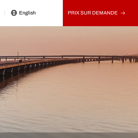
English
PRIX SUR DEMANDE
Véhicule Utilitaire
Camion d'occasion
Autre
Camion tracteur d'occasion
Camion-benne d'occasion
Camion cargo d'occasion
Autre
on