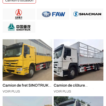
Camion d'occasion
Camion de fret SINOTRUK
Camion de clôture
HOWO 6×4
SINOTRUK HOWO 6×4
VOIR PLUS
VOIR PLUS