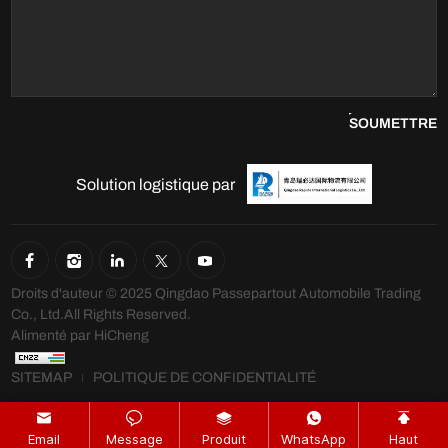
SOUMETTRE
Solution logistique par
Droits d'auteur © 2025 Qingdao Passepartout Automobile Trading
Co., Ltd.All Rights Reserved.
Alimenté par HiCheng
SITEMAP
POLITIQUE DE CONFIDENTIALITÉ
Email
Message
Produit
WhatsApp
Haut