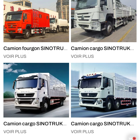
Camion fourgon SINOTRUK
Camion cargo SINOTRUK
HOWO 6×4
HOWO 6X4 avec remorque
VOIR PLUS
VOIR PLUS
Camion cargo SINOTRUK
Camion cargo SINOTRUK
HOWO TX 6×4
HOWO TX 8×4
VOIR PLUS
VOIR PLUS
0